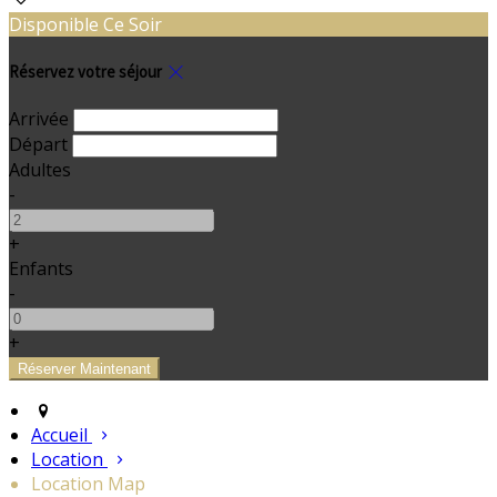
Disponible Ce Soir
Réservez votre séjour
Arrivée
Départ
Adultes
-
+
Enfants
-
+
Accueil
Location
Location Map