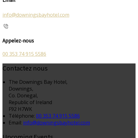
info@downingsbayhotel.com
Appelez-nous
00 353 74 915 5586
Contactez nous
The Downings Bay Hotel,
Downings,
Co. Donegal,
Republic of Ireland
F92 H7WK
Téléphone
:
00 353 74 915 5586
Email:
info@downingsbayhotel.com
Upcoming Events