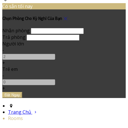
Có sẵn tối nay
Chọn Phòng Cho Kỳ Nghỉ Của Bạn
Nhận phòng
Trả phòng
Người lớn
-
+
Trẻ em
-
+
Trang Chủ
Rooms